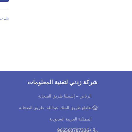
هل نس
شركة زدني لتقنية المعلومات
الرياض – إشبيليا طريق الصحابة
تقاطع طريق الملك عبدالله
- طريق الصحابة
المملكة العربية السعودية
+966560707326