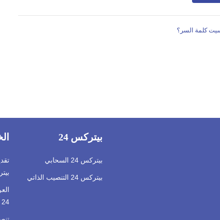
يت كلمة السر؟
بيتركس 24
ال
بيتركس 24 السحابي
تقد
بيتر
بيتركس 24 التنصيب الذاتي
الع
24
تنصي