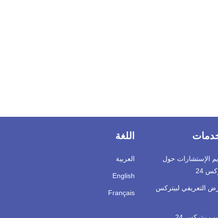
خدمات
اللغة
يم الإستشارات حول
العربية
كس 24
English
رض التعريفي لبيتركس
Français
ب بيتركس 24