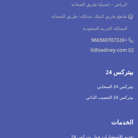
الرياض – إشبيليا طريق الصحابة
تقاطع طريق الملك عبدالله
- طريق الصحابة
المملكة العربية السعودية
+966560707326
it@zedney.com
بيتركس 24
بيتركس 24 السحابي
بيتركس 24 التنصيب الذاتي
الخدمات
تقديم الإستشارات حول بيتركس 24