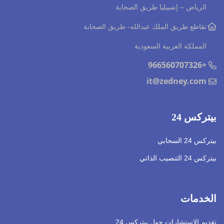
الرياض – إشبيليا طريق الصحابة
تقاطع طريق الملك عبدالله
- طريق الصحابة
المملكة العربية السعودية
+966560707326
it@zedney.com
بيتركس 24
بيتركس 24 السحابي
بيتركس 24 التنصيب الذاتي
الخدمات
تقديم الإستشارات حول بيتركس 24