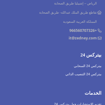
الرياض – إشبيليا طريق الصحابة
تقاطع طريق الملك عبدالله
- طريق الصحابة
المملكة العربية السعودية
+966560707326
it@zedney.com
بيتركس 24
بيتركس 24 السحابي
بيتركس 24 التنصيب الذاتي
الخدمات
تقديم الإستشارات حول بيتركس 24