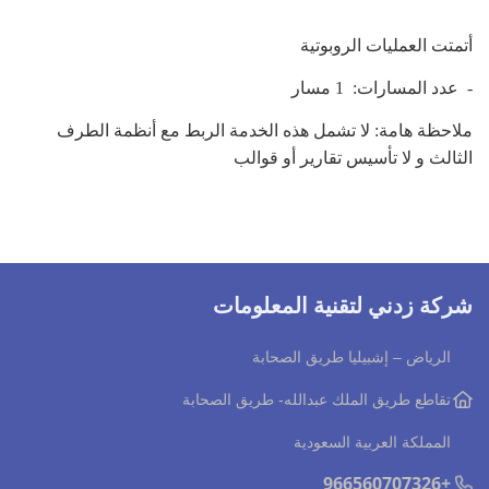
أتمتت العمليات الروبوتية
- عدد المسارات: 1 مسار
ملاحظة هامة: لا تشمل هذه الخدمة الربط مع أنظمة الطرف
الثالث و لا تأسيس تقارير أو قوالب
شركة زدني لتقنية المعلومات
الرياض – إشبيليا طريق الصحابة
تقاطع طريق الملك عبدالله
- طريق الصحابة
المملكة العربية السعودية
+966560707326